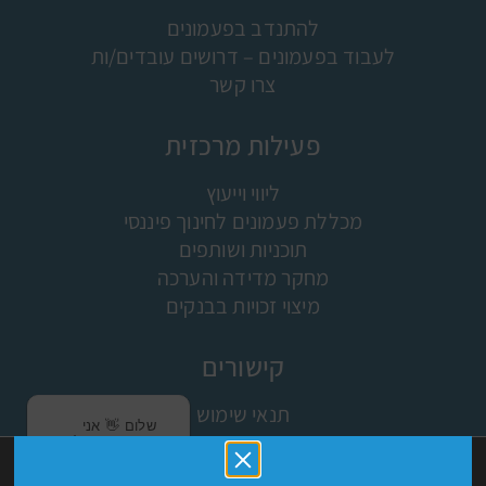
להתנדב בפעמונים
לעבוד בפעמונים – דרושים עובדים/ות
צרו קשר
פעילות מרכזית
ליווי וייעוץ
מכללת פעמונים לחינוך פיננסי
תוכניות ושותפים
מחקר מדידה והערכה
מיצוי זכויות בבנקים
קישורים
תנאי שימוש
שלום 👋 אני
מפת האתר
הצ'אטבוט של
האתר! צריך
אתר זה עושה שימוש בקבצי עוגיות (COOKIES) וטכנולוגיות
ישומון (אפליקציה)
עזרה? התחל
מעקב לצורך תפעולו התקין ואבטחתו וגם למטרות נוספות כמו