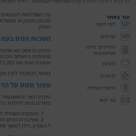
»
»
קרן השתלמות לעצמאים – הדרך החכמה 
דף הבית
מיצוי זכויות
קרן השתלמות לעצמאים היא
עוד באתר
הכנסה מעסק או ממשלח יד.
ליווי וייעוץ
העסק.
קורסים
הטבות המס בעת 
מדריכים, כלים
ומחשבונים
מהטבת המס הוא 13,203 ₪ בשנה.
לתרום
בנוסף, ההפקדה לקרן מקטינה א
להתנדב
פטור ממס על הרו
סיפורי הצלחה
צור קשר
פטורים ממס לחלוטין. כדי
ההפקדה השנתית לא תעלה על ה
משיכת הכספים תתבצע רק לאחר 6 שנות ותק (או לאחר 3 ש
* כעקרון, ניתן למשוך את