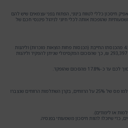
ק חיסכון כללי לטווח בינוני, הפתוח בפני עצמאים שיש להם
עותיות שהופכות אותה לכלי חיוני לניהול פיננסי חכם של
היתרון הראשון הוא שההפקדות לקרן מוכרות כהוצאה מוכרת. עצמאי יכול להפקיד לקרן עד 4.5% מהכנסתו החייבת (הכנסות פחות הוצאות מוכרות) וליהנות
מהפחתה בתשלום מס ההכנסה. נכון לשנת 2026, תקרת ההכנסה השנתית המזכה בהטבה היא 293,397 ₪, כך שהסכום המקסימלי שניתן להפקיד וליהנות
 מהסכום שהופקד.
היתרון השני, והמשמעותי לא פחות, הוא הפטור ממס רווחי הון. בעוד שברוב אפיקי ההשקעה תשלמו מס של 25% על הרווחים, בקרן השתלמות הרווחים שנצברו
, כדי שיוכלו להוות חיסכון משמעותי בפנסיה.