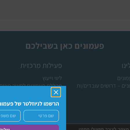
פעמונים כאן בשבילכם
נו
פעילות מרכזית
ונים
ליווי וייעוץ
ים – דרושים עובדים/ות
מכללת פעמונים לחינוך פיננסי
תוכניות ושותפים
מחקר מדידה והערכה
הרשמו לניוזלטר של פעמוני
מיצוי זכויות בבנקים
וגיות (COOKIES) וטכנולוגיות מעקב לצורך תפעולו התקין
שליח