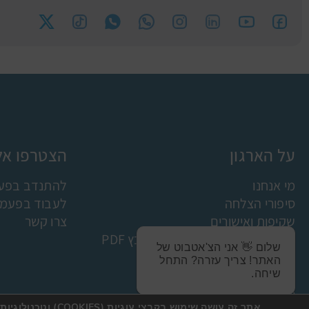
על הארגון
הצטרפו אלי
מי אנחנו
להתנדב בפעמ
סיפורי הצלחה
לעבוד בפעמונ
שקיפות ואישורים
צרו קשר
תקנון למניעת הטרדה מינית קובץ PDF
שלום 👋 אני הצ'אטבוט של
פעמונים בתקשורת
האתר! צריך עזרה? התחל
הצהרת נגישות
שיחה.
מדיניות פרטיות
אתר זה עושה שימוש בקבצי ע