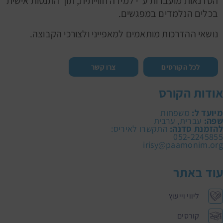
הסדנאות מועברות ע"י למידה חווייתית, תוך התנסות אישית
בכלים הנלמדים במפגשים.
נושאי ההדרכות מותאמים למאפייני ולצורכי הקבוצה.
לכל הקורסים
צרו קשר
אודות הקורס
מיועד ל:
משפחות
שפה:
עברית, ערבית
להזמנת סדנה:
התקשרו לאיריס:
052-2245855
irisy@paamonim.org
עוד באתר
ליווי וייעוץ
קורסים