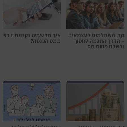
קרן השתלמות לעצמאים
איך מחשבים נקודות זיכוי
– הדרך החכמה לחסוך
ממס הכנסה?
ולשלם פחות מס
לפרטים נוספים חיסכון לכל ילד: כל מה שצריך לדעת על רפורמת ינואר 2025
קרן כספית – המקום
חיסכון לכל ילד: כל מה