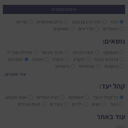
איפוס מסננים
הכל
הדריכו בעצמכם
כלים שימושיים
שירות
מאמרים
מדריכים
משחקים
נושאים:
תעסוקה
מיצוי זכויות
חינוך פיננסי
תחילת שנה"ל
צרכנות נבונה
תקציב
פנסיה
חובות
חסכונות
בנקאות
עצמאיים
ביטוחים
עוד מסננים..
קהל יעד:
כל קהלי היעד
משפחות
הגיל השלישי
אנשי מקצוע
נוער
נשים
ילדים
צעירים
זוגות צעירים
עוד באתר