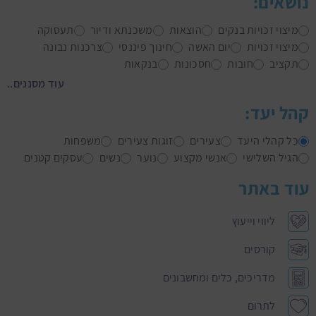
נושאים:
מיצוי זכויות בנקים
הוצאות
משכנתא ודיור
תעסוקה
מיצוי זכויות
יום האשה
חינוך פיננסי
צרכנות נבונה
תקציב
חובות
חסכונות
בנקאות
עוד מסננים..
קהל יעד:
כל קהלי היעד
צעירים
זוגות צעירים
משפחות
הגיל השלישי
אנשי מקצוע
נוער
נשים
עסקים קטנים
עוד באתר
ליווי וייעוץ
קורסים
מדריכים, כלים ומחשבונים
לתרום