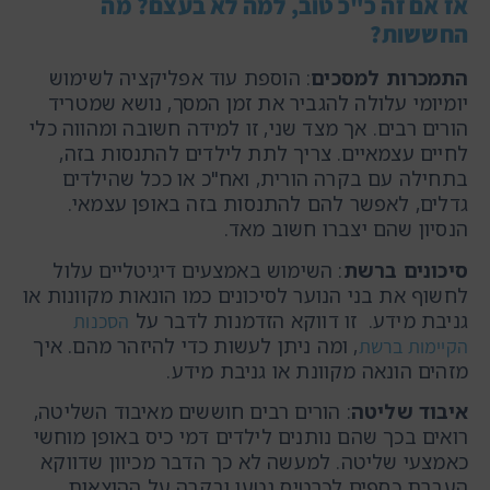
אז אם זה כ"כ טוב, למה לא בעצם? מה
החששות?
התמכרות למסכים
: הוספת עוד אפליקציה לשימוש
יומיומי עלולה להגביר את זמן המסך, נושא שמטריד
הורים רבים. אך מצד שני, זו למידה חשובה ומהווה כלי
לחיים עצמאיים. צריך לתת לילדים להתנסות בזה,
בתחילה עם בקרה הורית, ואח"כ או ככל שהילדים
גדלים, לאפשר להם להתנסות בזה באופן עצמאי.
הנסיון שהם יצברו חשוב מאד.
סיכונים ברשת
: השימוש באמצעים דיגיטליים עלול
לחשוף את בני הנוער לסיכונים כמו הונאות מקוונות או
גניבת מידע. זו דווקא הזדמנות לדבר על
הסכנות
, ומה ניתן לעשות כדי להיזהר מהם. איך
הקיימות ברשת
מזהים הונאה מקוונת או גניבת מידע.
איבוד שליטה
: הורים רבים חוששים מאיבוד השליטה,
רואים בכך שהם נותנים לילדים דמי כיס באופן מוחשי
כאמצעי שליטה. למעשה לא כך הדבר מכיוון שדווקא
העברת כספים לכרטיס נטען ובקרה על ההוצאות