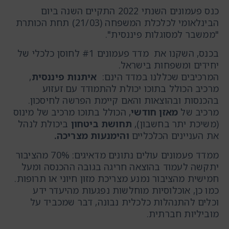
כנס פעמונים השנתי 2022 התקיים השנה ביום
הבינלאומי לכלכלת המשפחה (21/03) תחת הכותרת
"ממשבר למסוגלות פיננסית".
בכנס, השקנו את מדד פעמונים #1 לחוסן כלכלי של
יחידים ומשפחות בישראל.
המרכיבים שכללנו במדד הינם:
איתנות פיננסית
,
מרכיב הכולל בתוכו יכולת להתמודד עם זעזוע
בהכנסות ובהוצאות והאם קיימת הפרשה לחיסכון.
מרכיב של
מאזן חודשי
, הכולל בתוכו מרכיב של מינוס
(משיכת יתר בחשבון),
תחושת ביטחון
ביכולת לנהל
את העניינים הכלכליים
והימנעות מצריכה.
ממדד פעמונים עולים נתונים מדאיגים: 70% מהציבור
יתקשה לעמוד בהוצאה חריגה בגובה ההכנסה ומעל
חמישית מהציבור נמנע מצריכת מזון חיוני או תרופות.
כמו כן, אוכלוסיות מוחלשות נפגעות מהיעדר ידע
וכלים להתנהלות כלכלית נבונה, דבר שמכביד על
מוביליות חברתית.