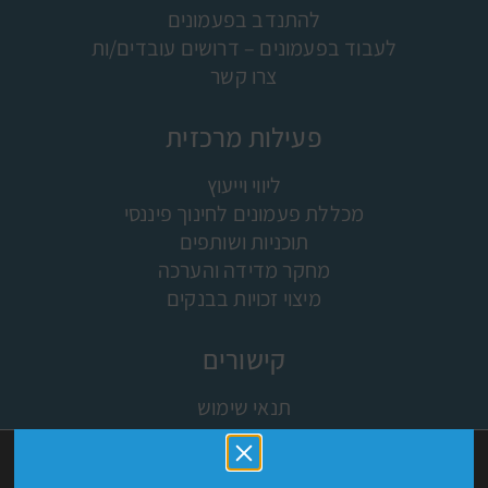
להתנדב בפעמונים
לעבוד בפעמונים – דרושים עובדים/ות
צרו קשר
פעילות מרכזית
ליווי וייעוץ
מכללת פעמונים לחינוך פיננסי
תוכניות ושותפים
מחקר מדידה והערכה
מיצוי זכויות בבנקים
קישורים
תנאי שימוש
מפת האתר
אתר זה עושה שימוש בקבצי עוגיות (COOKIES) וטכנולוגיות
ישומון (אפליקציה)
מעקב לצורך תפעולו התקין ואבטחתו וגם למטרות נוספות כמו