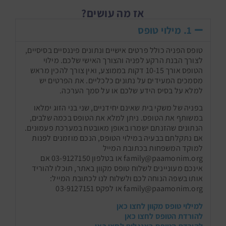
אז מה עושים?
1. מילוי טופס
טופס הפניה כולל פרטים אישיים ונתונים פיננסיים בסיסיים,
לצורך הבנת הרקע לפניה והצורך האישי שלכם. מילוי
הטופס אורך 10-15 דקות בממוצע, ואין צורך להכין מראש
מסמכים המעידים על נתונים כלכליים. את הפרטים יש
למלא על בסיס הידע שלכם או על סמך הערכה.
בפניה של משקי בית שאינם יחידניים, שני בני הזוג ימלאו
במשותף את הטופס. ניתן למלא את הטופס בכמה שלבים,
הנתונים שהזנתם ישמרו באופן מאובטח במערכת פעמונים.
אם נתקלתם בבעיה במילוי הטופס, הנכם מוזמנים לפנות
למוקד המשפחות בכתובת המייל
family@paamonim.org או בטלפון 03-9127150 אם
אינכם מעוניינים לשלוח טופס מקוון באתר, תוכלו להוריד
אותו בשפה הנוחה לכם ולשלוח לנו לכתובת המייל:
family@paamonim.org או לפקס 03-9127151
למילוי טופס מקוון לחצו כאן
להורדת הטופס לחצו כאן