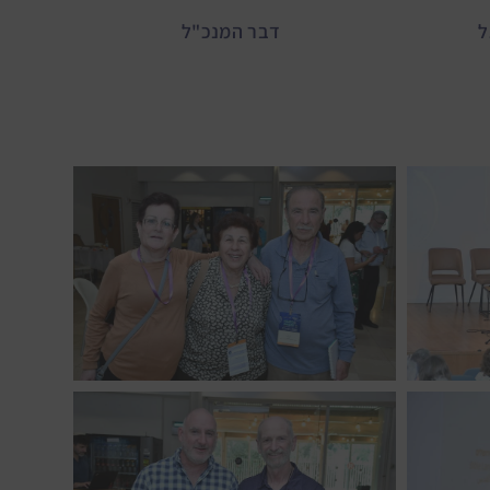
ל
דבר המנכ"ל