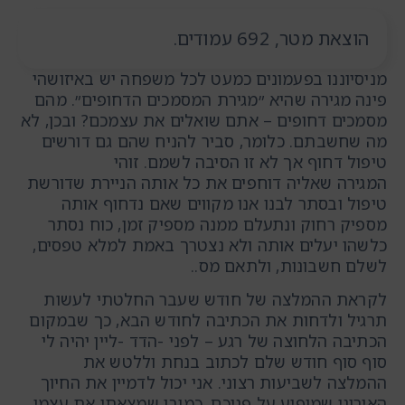
הוצאת מטר, 692 עמודים.
מניסיוננו בפעמונים כמעט לכל משפחה יש באיזושהי
פינה מגירה שהיא ״מגירת המסמכים הדחופים״. מהם
מסמכים דחופים – אתם שואלים את עצמכם? ובכן, לא
מה שחשבתם. כלומר, סביר להניח שהם גם דורשים
טיפול דחוף אך לא זו הסיבה לשמם. זוהי
המגירה שאליה דוחפים את כל אותה הניירת שדורשת
טיפול ובסתר לבנו אנו מקווים שאם נדחוף אותה
מספיק רחוק ונתעלם ממנה מספיק זמן, כוח נסתר
כלשהו יעלים אותה ולא נצטרך באמת למלא טפסים,
לשלם חשבונות, ולתאם מס..
לקראת ההמלצה של חודש שעבר החלטתי לעשות
תרגיל ולדחות את הכתיבה לחודש הבא, כך שבמקום
הכתיבה הלחוצה של רגע – לפני -הדד -ליין יהיה לי
סוף סוף חודש שלם לכתוב בנחת וללטש את
ההמלצה לשביעות רצוני. אני יכול לדמיין את החיוך
האירוני שמופיע על פניכם, כמובן שמצאתי את עצמי