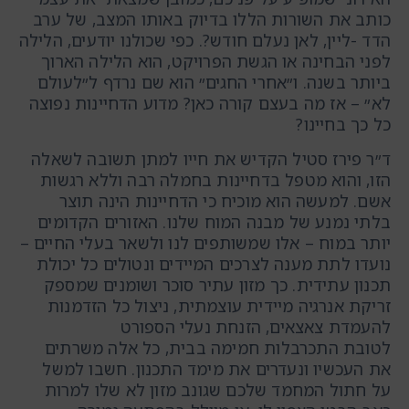
כותב את השורות הללו בדיוק באותו המצב, של ערב
הדד -ליין, לאן נעלם חודש?. כפי שכולנו יודעים, הלילה
לפני הבחינה או הגשת הפרויקט, הוא הלילה הארוך
ביותר בשנה. ו״אחרי החגים״ הוא שם נרדף ל״לעולם
לא״ – אז מה בעצם קורה כאן? מדוע הדחיינות נפוצה
כל כך בחיינו?
ד״ר פירז סטיל הקדיש את חייו למתן תשובה לשאלה
הזו, והוא מטפל בדחיינות בחמלה רבה וללא רגשות
אשם. למעשה הוא מוכיח כי הדחיינות הינה תוצר
בלתי נמנע של מבנה המוח שלנו. האזורים הקדומים
יותר במוח – אלו שמשותפים לנו ולשאר בעלי החיים –
נועדו לתת מענה לצרכים המיידים ונטולים כל יכולת
תכנון עתידית. כך מזון עתיר סוכר ושומנים שמספק
זריקת אנרגיה מיידית עוצמתית, ניצול כל הזדמנות
להעמדת צאצאים, הזנחת נעלי הספורט
לטובת התכרבלות חמימה בבית, כל אלה משרתים
את העכשיו ונעדרים את מימד התכנון. חשבו למשל
על חתול המחמד שלכם שגונב מזון לא שלו למרות