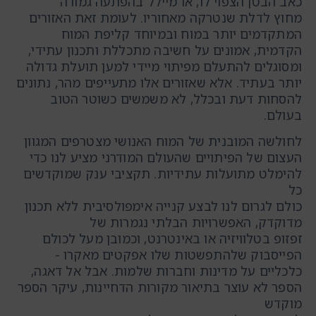
כאב הבטן הצפוי לו, או מיילל בהפתעה גמורה
מחוץ לדלת שנטרקה מאחוריו. לעומת זאת האזורים
המתקדמים יותר במוח ובמיוחד קליפת המוח
הקדמית, אמונים על חשיבה מתכללת ותכנון עתידי,
ומסוגלים להתעלם מפיתוי מיידי למען תועלת גדולה
יותר בעתיד. אלא שאזורים אלו מתעייפים מהר, נתונים
להסחות דעת ובכלל, לא משמשים כשוטר הטוב
בעולם.
לחולשה המובנית של המוח האנושי מצטרפים המגוון
העצום של הפיתויים שהעולם המודרני מציע לנו כדי
להימלט מתועלות עתידיות. תקציבי ענק שמוקדשים
כל
כולם לגרום לנו לבצע קנייה אימפולסיבית ללא תכנון
מדוקדק, האפשרויות הבלתי נגמרות של
זפזופ בטלוויזיה או באינטרנט, וכמובן מעל לכולם
הפייסבוק שלהתפשטות שלו אפקטים מאקרו -
כלכליים על מדינות וחברות שלמות. אבל אל דאגה,
הספר לא עוצר בתיאור מקורות הדחיינות, עיקר הספר
מוקדש