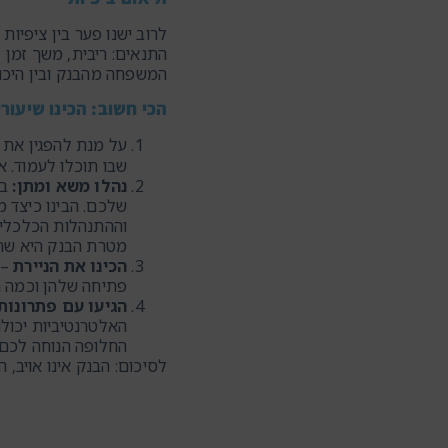
לרוב ישנו פער בין ציפי
התנאים: ריבית, משך זמן 
המשפחה מהבנק ובין היכ
הכי חשוב: הכינו שיעורי
על מנת להפגין את ר
שבו תוכלו לעמוד. א
נהלו משא ומתן:
בד
שלכם. הבינו כיצד מ
וההתנהלות הכלכלית 
מטרת הבנק היא שתי
הכינו את הניירת
– 
פתיחה שלהן וכמה ת
הגיעו עם פתרונות
האלטרנטיביות יכולו
החלופה הנוחה לכם 
לסיכום: הבנק אינו אויב,