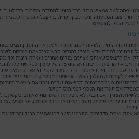
ות המשפחה למה שמציע הבנק בכל הנוגע להסדרת החובות. כדי לגשר 
להחזר, האם המשפחה עומדת בקריטריונים לקבלת ההסדר שמציע הבנק 
ולת של הבנק להתגמש.
 בית
צינותכם להחזיר הלוואות לסגור חובות ולאזן את החשבון
הציגו בפנ
ל תתחייבו לסכום שלא תוכלו להחזיר. הראו לבנקאי/ת הוכחות לשיפור
קו את התנאים שאותם מציעים בנקים אחרים (עמלה, ריבית וכדומה
ורידים את הריבית: הריבית היא פונקציה של סיכון. ככל שתוכלו לה
מחושבת יותר ואחראית כך יגדל הסיכוי לקבל הלוואה בתנאים טובים י
שארו לקוחות שלו ולכן כאשר המשפחה מגיעה עם נתונים על אחוזי ה
הדפיסו את מצב ההכנסות וההוצאות שלכם ורכזו את רשימת החובות. 
פסידו אם תפדו את הכסף לפני תום המועד.
 לשעת הצורך
. אם הבנק לא קיבל את הפתרונות שאותם ביקשתם לממ
ת להיות ערבים טובים, משכון הבית או הרכב וכדומה. אל תציעו את 
ביותר.
 הוא עסק. ואתם הלקוחות. התכוננו היטב לפגישה עם הבנק והפיקו את 