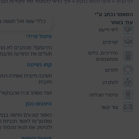
»
»
איך כדאי להתנהל מול פקיד/ת הבנ
דף הבית
מיצוי זכויות בנקים
המאמר נכתב ע"י
כללי עשה ואל תעשה ב
עוד באתר
ליווי וייעוץ
טיפול מיידי
קורסים
הידעתם? מכתבים לא נעלמ
מדריכים, כלים
תעלים את ההודעה מהבנק. 
ומחשבונים
קחו נשימה
לתרום
חשיבה חיובית ואווירה רג
חיובית.
להתנדב
ועוד משהו: זכרו שהבנקאי/
סיפורי הצלחה
היפגשו נכון
צור קשר
כאשר קובעים פגישה בבנק 
מוסמך/ת לאשר תכניות הב
ולהיטיב את תנאי ההסדר 
תיאום ציפיות