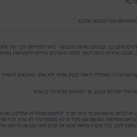
ק?
התנהלות מול הבנקאי שלכם
ים סתם כך. קבלתם הודעה מהבנק? כדאי להתייחס לכך מיד ולא לד
תגובה מיידית יכולה לעזור להגיע להסדרים מידיים ולפתרונות נוחים 
ועה הם הכרח. השתדלו לראות בבנק שותף ולא אויב. האינטרס להסדיר 
ת אולי עובד/ת בבנק, אך הוא/היא קודם כל בן אדם.
יש לבדוק מראש עם מי כדאי וצריך להיפגש (מנהל/ת מחלקה, מנהל/ת
ראה מסוימות. נפגשם עם פקיד/ה לא מוסמך/ת? לא נורא. זכרו שנית
המוצע לכם. בכל מקרה פגישה פנים אל פנים אשר נקבעה מראש, עדיפ