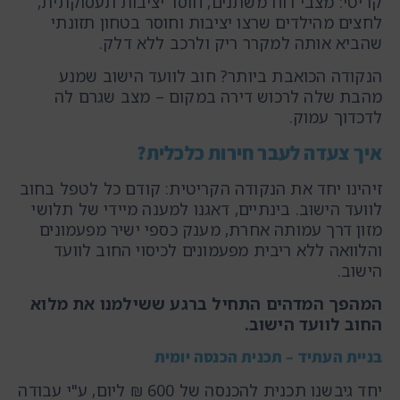
קריטי: מצבי רוח משתנים, חוסר יציבות תעסוקתית,
לחצים מהילדים שרצו יציבות וחוסר בטחון תזונתי
שהביא אותה למקרר ריק ולרכב ללא דלק.
הנקודה הכואבת ביותר? חוב לוועד הישוב שמנע
מהבת שלה לרכוש דירה במקום – מצב שגרם לה
לדכדוך עמוק.
איך צעדה לעבר חירות כלכלית?
זיהינו יחד את הנקודה הקריטית: קודם כל לטפל בחוב
לוועד הישוב. בינתיים, דאגנו למענה מיידי של תלושי
מזון דרך עמותה אחרת, מענק כספי ישיר מפעמונים
והלוואה ללא ריבית מפעמונים לכיסוי החוב לוועד
הישוב.
המהפך המדהים התחיל ברגע ששילמנו את מלוא
החוב לוועד הישוב
.
בניית העתיד – תכנית הכנסה יומית
יחד גיבשנו תכנית להכנסה של 600 ₪ ליום, ע"י עבודה