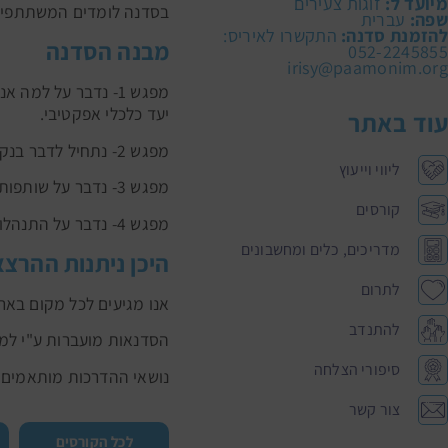
מיועד ל:
זוגות צעירים
בסדנה לומדים המשתתפים 
שפה:
עברית
להזמנת סדנה:
התקשרו לאיריס:
מבנה הסדנה
052-2245855
irisy@paamonim.org
מפגש 1- נדבר על למ
יעד כלכלי אפקטיבי.
עוד באתר
מפגש 2- נתחיל לדבר בנקאית! מושגים בסיסיים בבנקאות, נלמד לזהות גורמים להתנהלות כלכלית ונבין מה עומד בין צורך לרצון.
ליווי וייעוץ
מפגש 3- נדבר על שותפות זוגית בהיבט הכלכלי, קביעת סדר עדיפויות, מיצוי זכויות בעבודה, הבנת תלוש שכר ומושגי יסוד בפנסיה.
קורסים
מפגש 4- נדבר על התנהלות עם תקציב – תיקוף ועדכון, היערכות כלכלית להרחבת המשפחה, מושגים במשכנתא.
מדריכים, כלים ומחשבונים
היכן ניתנות ההרצ
לתרום
אנו מגיעים לכל מקום באר
להתנדב
הסדנאות מועברות ע"י למי
סיפורי הצלחה
נושאי ההדרכות מותאמים ל
צור קשר
לכל הקורסים