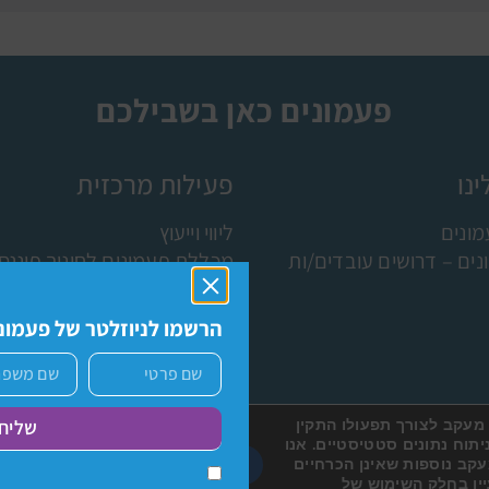
פעמונים כאן בשבילכם
נו
פעילות מרכזית
ונים
ליווי וייעוץ
ים – דרושים עובדים/ות
מכללת פעמונים לחינוך פיננסי
תוכניות ושותפים
מחקר מדידה והערכה
הרשמו לניוזלטר של פעמוני
מיצוי זכויות בבנקים
וגיות (COOKIES) וטכנולוגיות מעקב לצורך תפעולו התקין
שליח
יתוח נתונים סטטיסטיים. אנו
עקב נוספות שאינן הכרחיים
קבל את כל עוגיות וכלי המעקב בא
ין בחלק השימוש של