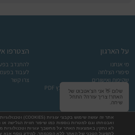
על הארגון
הצטרפו אלי
מי אנחנו
להתנדב בפעמ
סיפורי הצלחה
לעבוד בפעמונ
שקיפות ואישורים
צרו קשר
תקנון למניעת הטרדה מינית קובץ PDF
שלום 👋 אני הצ'אטבוט של
פעמונים בתקשורת
האתר! צריך עזרה? התחל
הצהרת נגישות
שיחה.
מדיניות פרטיות
אתר זה עושה שימוש בקבצי ע
אישור נגישות
ואבטחתו וגם למטרות נוספות כמו שיפור חווית הגלישה או נ
לא נתקין באמצעות האתר על מחשבך עוגיות וטכנולוגיות מ
לתפעול הטכני של האתר ללא הסכמתך. למידע נוסף אנא עי