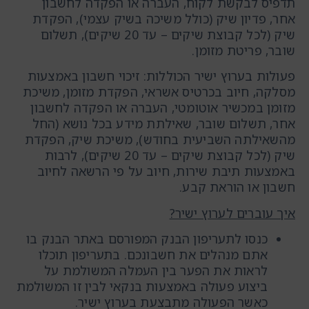
תדפיס לבקשת לקוח, העברה או הפקדה לחשבון
אחר, פדיון שיק (כולל משיכה בשיק עצמי), הפקדת
שיק (לכל קבוצת שיקים – עד 20 שיקים), תשלום
שובר, פריטת מזומן.
פעולות בערוץ ישיר הכוללות: זיכוי חשבון באמצעות
מסלקה, חיוב בכרטיס אשראי, הפקדת מזומן, משיכת
מזומן במכשיר אוטומטי, העברה או הפקדה לחשבון
אחר, תשלום שובר, שאילתת מידע בכל נושא (החל
מהשאילתה השביעית בחודש), משיכת שיק, הפקדת
שיק (לכל קבוצת שיקים – עד 20 שיקים), לרבות
באמצעות תיבת שירות, חיוב על פי הרשאה לחיוב
חשבון או הוראת קבע.
איך עוברים לערוץ ישיר?
כנסו לתעריפון הבנק המפורסם באתר הבנק בו
אתם מנהלים את חשבונכם. בתעריפון תוכלו
לראות את הפער בין העמלה המשולמת על
ביצוע פעולה באמצעות בנקאי לבין זו המשולמת
כאשר הפעולה מתבצעת בערוץ ישיר.