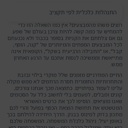
התנהלות כלכלית לפי תקציב
רוצים משהו מהמבצעים? אין כמו השאלה הזו כדי
להמחיש עד כמה קשה להיות צרכן בעולם של שפע.
גם אם צלחתם את הקניות בסופר בכבוד ולא נכנעתם
לכל המבצעים המפתים והמיותרים של "קנה, הוסף,
קבל", או "החבילה הרביעית בשקל", הקופאית אינה
מתייאשת וממשיכה לנסות אתכם עד הרגע האחרון
ממש.
החיים המודרניים מזמנים שלל מוקדי בילוי ובזבוז
והתחרותיות החומרית חסרת הרחמים לא ממש מקלה
עלינו לעמוד בפיתויים. כתוצאה מכך אנחנו צורכים,
קונים ומבלים, לפעמים בלי לחשוב כלל על הסכומים
שאנו מוציאים. הוסיפו לכך את כרטיס האשראי
המטשטש את תחושת הוצאת הכסף בפועל והרי לכם
מתכון בדוק למינוס בבנק. הדרך היחידה להילחם בכך
באופן יעיל: ניהול כלכלת המשפחה. המשפחה שלכם
היא עסק שמגלגל הרבה כסף – ואי ניהול הכספים הוא