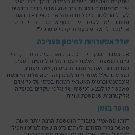
שחקנים מצטיינים בעולם הצריכה.. הולך ויורד הגיל
שבו מתפתחים רצונות לרכישה, ושבני הבית נדרשים
לקבל החלטות כלכליות ולנהל את כספם – גם אם
מדובר ב"מה לעשות עם הכסף שחסכתי בבייביסיטר"
או "כמה להשקיע בקניית קלפי סופרגול".
שלל
אפשרויות
למימון
הצריכה
אם בעבר הבנק היה הכתובת הפיננסית היחידה, הרי
כיום המשפחה נאלצת לעמוד אל מול גופים נוספים
כמו חברות אשראי וחברות ביטוח, אשר מפתים
ומציעים שלל אפשרויות למימון הצריכה שלנו. הלוואות
אינסטנט וכרטיס האשראי המונח בכיסו של כל אדם
מאפשר לו לבצע רכישות של אלפי שקלים בפעולה
אלקטרונית שנמשכת שניות.
חוסר
בזמן
דורנו מתאפיין בעבודה הנמשכת הרבה יותר שעות
מאשר בדור הקודם. לעתים נדמה שאין לנו זמן אפילו
להכין לעצמנו אוכל, אז זמן לארגן את ההוצאות