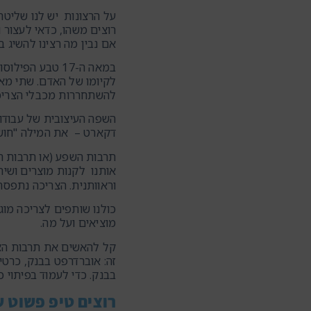
רוצים משהו, כדאי לעצור 
אם נבין מה רצינו להשיג בא
במאה ה-17 טבע
להשתחררות מכבלי הצריכ
השפה העיצובית של עבודו
דקארט – את המילה "חושב
תרבות השפע (או תרבות המ
אותנו לקנות מוצרים ושיר
וראוותנית. הצריכה נתפסת כ
כולנו שותפים לצריכה מוג
מוציאים ועל מה.
קל להאשים את תרבות הצר
זה: אוברדרפט בבנק, כרט
בבנק. כדי לעמוד בפיתוי כ
רוצים טיפ פשוט שי