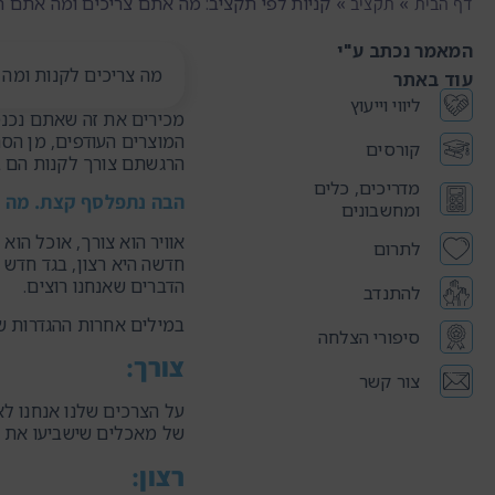
»
»
קניות לפי תקציב: מה אתם צריכים ומה אתם ר
דף הבית
תקציב
המאמר נכתב ע"י
מה צריכים לקנות ומה 
עוד באתר
ליווי וייעוץ
מכירים את זה שאתם נכנס
המוצרים העודפים, מן הסת
קורסים
הרגשתם צורך לקנות הם ב
מדריכים, כלים
הבה נתפלסף קצת. מה א
ומחשבונים
אוויר הוא צורך, אוכל הו
לתרום
חדשה היא רצון, בגד חדש ה
הדברים שאנחנו רוצים.
להתנדב
במילים אחרות ההגדרות של 
סיפורי הצלחה
צורך
:
צור קשר
על הצרכים שלנו אנחנו לא
של מאכלים שישביעו את ה
רצון
: