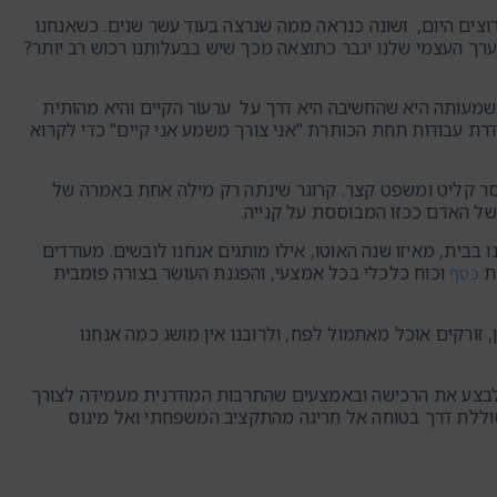
ם. מה שרצינו לפני 10 שנים שונה ממה שאנחנו רוצים היום, ושונה כנראה ממה שנרצה בעוד עשר שנים. כשאנחנו
ערך העצמי שלנו יגבר כתוצאה מכך שיש בבעלותנו רכוש רב יותר?
 שמשמעותה היא שהחשיבה היא דרך על ערעור הקיים והיא מהותית
אמריקאית ברברה קרוגר סדרת עבודות תחת הכותרת "אני צורך משמע אני קיים" כדי לקרוא
סר קליט ומשפט קצר. קרוגר שינתה רק מילה אחת באמרה של
של האדם ככזו המבוססת על קנייה.
בבית, מאיזו שנה האוטו, אילו מותגים אנחנו לובשים. מעודדים
גת
וכוח כלכלי בכל אמצעי, והפגנת העושר בצורה פומבית
כסף
 זורקים אוכל מאתמול לפח, ולרובנו אין מושג כמה אנחנו
לבצע את הרכישה ובאמצעים שהתרבות המודרנית מעמידה לצורך
וללת דרך בטוחה אל חריגה מהתקציב המשפחתי ואל מינוס