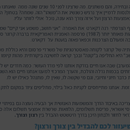
על הרצונות יש לנו שליטה ובחירה, והם משתני
ולנסות לדמיין איך נרגיש כשנשיג את ה"משהו" הזה. שמחה? בטחון? ה
מצעות הרצון ועל איזה צורך הוא עונה, נוכל אולי לוותר עליו.
 הפילוסוף הצרפתי רנה דקארט את האמרה "אני חושב, משמע אני קיים"
לקיומו של האדם. שתי מאות מאוחר יותר (1987) פרסמה האמנית ה
ה ומעולם הצרכנות וכפארפאזה בועטת על דקארט.
תיה של קרוגר לקוחה מאסטרטגיות של משרדי פרסום והיא כוללת מ
" היא החליפה ב"קונה" ובכך קראה לחשיבה ביקורתית: מהות קיומו 
ערב) שבה אנו חיים בודקת אותנו לפי מדד העושר: כמה חדרים יש לנו 
ותים בכמות גדלה והולכת, והערך המרכזי למענו אנחנו חיים הוא הש
דבר חיוני וחיובי, וגם מי שקשה לו, שאין לו, מתנהל כאילו יש לו.
זמת. אנחנו מתייחסים לקניות כאל בילוי, מחליפים ציוד במקום לתקן,
יכה באיבוד הדרך והמשמעות האנושית אך הבעיה נעוצה גם בפיתוי 
יסי אשראי, פריסת תשלומים, הלוואות. שרשרת אמצעי תשלום אלה ס
דאי לחזור ולבחון היכן בדרך היטשטש ההבדל בין
רצון וצורך.
עזור לכם להבדיל בין צורך ורצון?