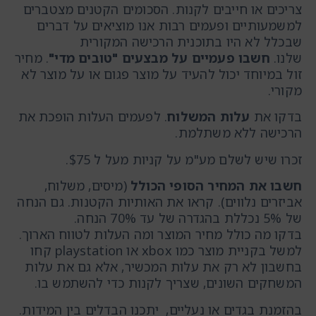
צריכים או חייבים לקנות. הסכומים הקטנים מצטברים
למשמעותיים ופעמים רבות אנו מוציאים על דברים
שבכלל לא היו בתוכנית הרכישה המקורית
שלנו.
חשבו פעמיים על מבצעים "טובים מדי"
. מחיר
זול במיוחד יכול להעיד על מוצר פגום או על מוצר לא
מקורי.
בדקו את
עלות המשלוח
. לפעמים העלות הופכת את
הרכישה ללא משתלמת.
זכרו שיש לשלם מע"מ על קניות מעל ל $75.
חשבו את המחיר הסופי הכולל
(מיסים, משלוח,
אביזרים נלווים). קראו את האותיות הקטנות. גם הנחה
של 5% נכללת בהגדרה של עד 70% הנחה.
בדקו מה כולל מחיר המוצר ומה העלות לטווח הארוך.
למשל בקניית מוצר כמו xbox או playstation קחו
בחשבון לא רק את עלות המכשיר, אלא גם את עלות
המשחקים השונים, שצריך לקנות כדי להשתמש בו.
בהזמנת בגדים או נעליים, יתכנו הבדלים בין המידות.