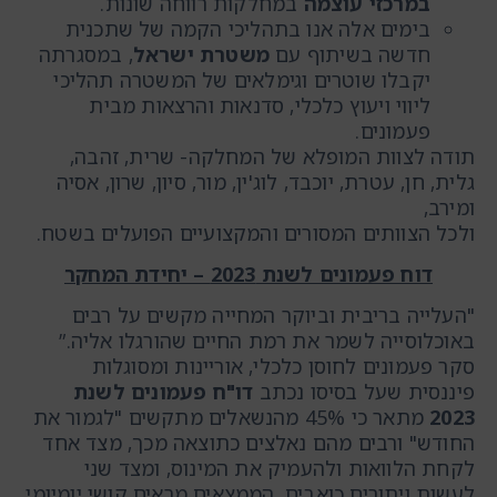
במרכזי עוצמה
במחלקות רווחה שונות.
בימים אלה אנו בתהליכי הקמה של שתכנית
חדשה בשיתוף עם
משטרת ישראל
, במסגרתה
יקבלו שוטרים וגימלאים של המשטרה תהליכי
ליווי ויעוץ כלכלי, סדנאות והרצאות מבית
פעמונים.
תודה לצוות המופלא של המחלקה- שרית, זהבה,
גלית, חן, עטרת, יוכבד, לוג'ין, מור, סיון, שרון, אסיה
ומירב,
ולכל הצוותים המסורים והמקצועיים הפועלים בשטח.
דוח פעמונים לשנת 2023 – יחידת המחקר
"העלייה בריבית וביוקר המחייה מקשים על רבים
באוכלוסייה לשמר את רמת החיים שהורגלו אליה.”
סקר פעמונים לחוסן כלכלי, אוריינות ומסוגלות
פיננסית שעל בסיסו נכתב
דו"ח פעמונים לשנת
2023
מתאר כי 45% מהנשאלים מתקשים "לגמור את
החודש" ורבים מהם נאלצים כתוצאה מכך, מצד אחד
לקחת הלוואות ולהעמיק את המינוס, ומצד שני
לעשות ויתורים כואבים, הממצאים מראים קושי יומיומי