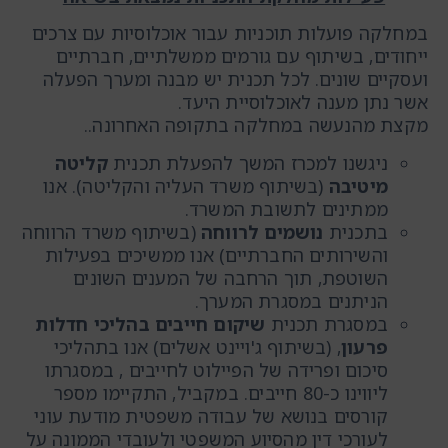
במחלקה פועלות תוכניות עבור אוכלוסיות עם צרכים
ייחודים, בשיתוף עם גורמים ממשלתיים, חברתיים
ועסקיים שונים. לכל תכנית יש מבנה ומערך הפעלה
אשר נתן מענה לאוכלוסיית היעד.
מקצת מהנעשה במחלקה בתקופה האחרונה..
ניגשנו למכרז המשך להפעלת תכנית
קליטה
מיטיבה
(בשיתוף משרד העליה והקליטה). אנו
ממתינים לתשובת המשרד.
בתכנית
נושמים לרווחה
(בשיתוף משרד הרווחה
והשירותים החברתיים) אנו ממשיכים בפעילות
השוטפת, תוך הרחבה של המענים השונים
הניתנים במסגרת המערך.
במסגרת תכנית
שיקום חייבים בהליכי חדלות
פרעון
, (בשיתוף ג'ויינט אשלים) אנו בתהליכי
סיכום ופרידה של הפיילוט לחייבים , במסגרתו
ליווינו כ-80 חייבים. במקביל, התקיימו מספר
קורסים בנושא של עבודה משפטית מודעת עוני
לעורכי דין מהסיוע המשפטי ולעובדי הממונה על