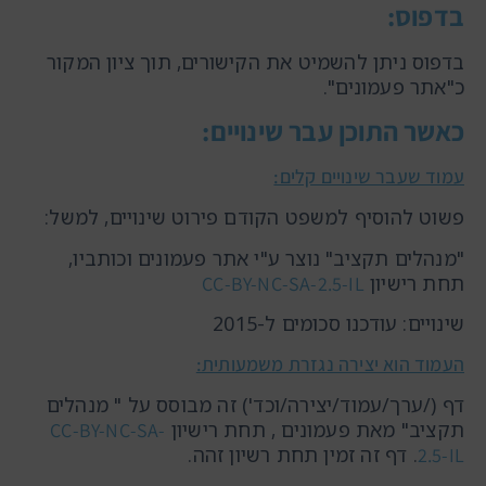
בדפוס:
בדפוס ניתן להשמיט את הקישורים, תוך ציון המקור
כ"אתר פעמונים".
כאשר התוכן עבר שינויים:
עמוד שעבר שינויים קלים:
פשוט להוסיף למשפט הקודם פירוט שינויים, למשל:
"מנהלים תקציב" נוצר ע"י אתר פעמונים וכותביו,
תחת רישיון
CC-BY-NC-SA-2.5-IL
שינויים: עודכנו סכומים ל-2015
העמוד הוא יצירה נגזרת משמעותית:
דף (/ערך/עמוד/יצירה/וכד') זה מבוסס על " מנהלים
תקציב" מאת פעמונים , תחת רישיון
CC-BY-NC-SA-
. דף זה זמין תחת רשיון זהה.
2.5-IL