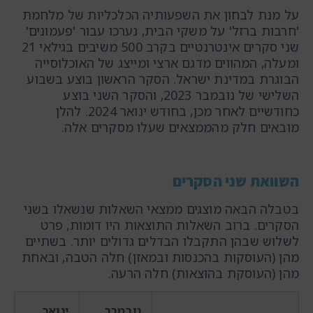
על מנת לבחון את השפעותיה הכלכליות של מלחמת
'חרבות ברזל' על משקי הבית, נערכו עבור 'פעמונים'
שני סקרים אינטרנטיים בקרב 500 משיבים בגילאי 21
ומעלה, המהווים מדגם ארצי ומייצג של האוכלוסייה
הבוגרת במדינת ישראל. הסקר הראשון בוצע בשבוע
השלישי של נובמבר 2023, והסקר השני בוצע
כחודשיים לאחר מכן, בחודש ינואר 2024. להלן
מובאים חלק מהממצאים שעלו מסקרים אלה.
השוואת שני הסקרים
בטבלה הבאה מוצגים ממצאי השאלות שנשאלו בשני
הסקרים. ברוב השאלות התוצאות היו דומות, פרט
לשלוש שבהן התקבלו הבדלים גדולים יותר. בשתיים
מהן (העוסקות בהכנסות ובמאזן) חלה הטבה, ובאחת
מהן (העוסקת בהוצאות) חלה הרעה.
נובמבר
ינואר