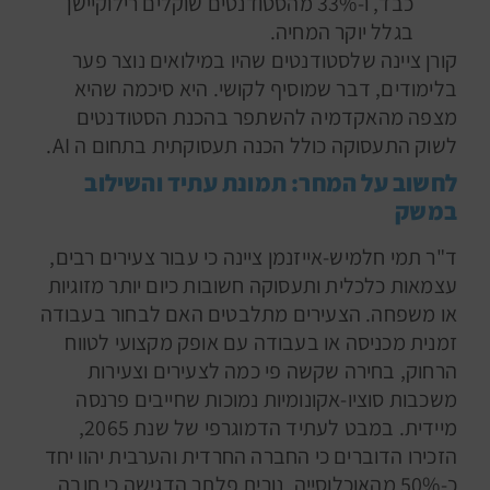
כבד, ו-33% מהסטודנטים שוקלים רילוקיישן
בגלל יוקר המחיה.
קורן ציינה שלסטודנטים שהיו במילואים נוצר פער
בלימודים, דבר שמוסיף לקושי. היא סיכמה שהיא
מצפה מהאקדמיה להשתפר בהכנת הסטודנטים
לשוק התעסוקה כולל הכנה תעסוקתית בתחום ה AI.
לחשוב על המחר: תמונת עתיד והשילוב
במשק
ד"ר תמי חלמיש-אייזנמן ציינה כי עבור צעירים רבים,
עצמאות כלכלית ותעסוקה חשובות כיום יותר מזוגיות
או משפחה. הצעירים מתלבטים האם לבחור בעבודה
זמנית מכניסה או בעבודה עם אופק מקצועי לטווח
הרחוק, בחירה שקשה פי כמה לצעירים וצעירות
משכבות סוציו-אקונומיות נמוכות שחייבים פרנסה
מיידית.
במבט לעתיד הדמוגרפי של שנת 2065,
הזכירו הדוברים כי החברה החרדית והערבית יהוו יחד
כ-50% מהאוכלוסייה. נורית פלתר הדגישה כי חובה