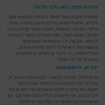
צעירים וכסף: בואו נדבר על זה!
בוועידה התקיים פאנל מיוחד בהנחיית העיתונאי אסף
ליברמן. הפאנל הפגיש בכירים במשק ובחברה: נורית
פלתר ראש מח' תקשורת, הסברה וקשרי קהילה בבנק
ישראל, האשם חוסיין, רשות הצעירים במשרד העבודה
והרווחה, סיון קורן, יו"ר התאחדות הסטודנטים
והסטודנטיות בישראל וד"ר תמי חלמיש-אייזנמן,
מנכ"ל אלומה, כדי לדבר על האתגרים הפיננסיים
הבוערים של דור העתיד.
ידע יש, היישום פחות
נורית פלתר, שיתפה בבשורה: נקבע הסכם עם אכ"א,
בצה"ל, לפיו טירונים יעברו פעילות חובה בחינוך
פיננסי. היא ציינה כי לצעירים וצעירות של היום יש יותר
ידע מבעבר, אך היישום הכלכלי שלהם פחות טוב. הם
מושפעים רבות ממשפיעני רשת ונוהרים לפתוח