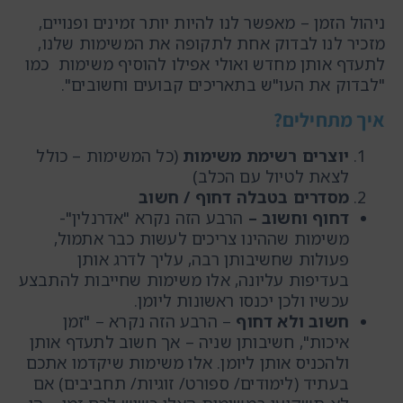
ניהול הזמן – מאפשר לנו להיות יותר זמינים ופנויים,
מזכיר לנו לבדוק אחת לתקופה את המשימות שלנו,
לתעדף אותן מחדש ואולי אפילו להוסיף משימות כמו
"לבדוק את העו"ש בתאריכים קבועים וחשובים".
איך מתחילים?
יוצרים רשימת משימות
(כל המשימות – כולל
לצאת לטיול עם הכלב)
מסדרים בטבלה דחוף / חשוב
דחוף וחשוב –
הרבע הזה נקרא "אדרנלין"-
משימות שההינו צריכים לעשות כבר אתמול,
פעולות שחשיבותן רבה, עליך לדרג אותן
בעדיפות עליונה, אלו משימות שחייבות להתבצע
עכשיו ולכן יכנסו ראשונות ליומן.
חשוב ולא דחוף
– הרבע הזה נקרא – "זמן
איכות", חשיבותן שניה – אך חשוב לתעדף אותן
ולהכניס אותן ליומן. אלו משימות שיקדמו אתכם
בעתיד (לימודים/ ספורט/ זוגיות/ תחביבים) אם