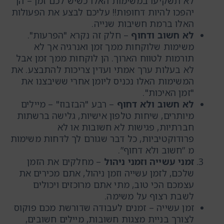
לא תשקיעו במשימות האלו כשיש לכם זמן – הן
יהפכו להיות דחופות!! עליכם לבצע את הפעולות
האלו ברמת חשיבות שנייה.
לא חשוב ודחוף
– חלק זה נקרא "הפרעות".
משימות שלוקחות ממך זמן ואנרגיה אך לא
תורמות לטווח הארוך. הן לוקחות ממך זמן אבל
לא בעלות ערך אמתי ועדין צריכות להתבצע. את
המשימות האלו נכניס ליומן אחרי ששיבצנו את
"זמן האיכות".
לא חשוב ולא דחוף
– רבע "הבזבוז" – מיילים
מיותרים, שיחות טלפון אישיות, גלישה ברשתות
חברתיות, פגישות לא חשובות או לא
פרודוקטיביות, כל דבר שגורם לך לדחות משימות
מ ”חשוב ולא דחוף”.
זמני עשייה וזמני ניהול
– מחלקים את הזמן
שלכם, לזמן עשייה וזמן ניהול, אתם מכירים את
עצמכם הכי טוב, מתי אתם מרוכזים ויכולים
לשבת רצוף על משימה.
זמן עשייה – זמנים לעבודה שדורשת מכם פוקוס
לצורך בניית מצגות חשובות, מיילים חשובים,