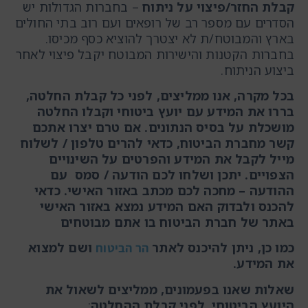
קבלת החזר/פיצוי על ניתוח
– בחברות הגדולות יש
הסדרים עם מספר רב של רופאים ועם רוב בתי החולים
בארץ והמבוטח/ת לא יצטרך להוציא כסף מכיסו.
בחברות הקטנות והישירות המבוטח יקבל פיצוי לאחר
ביצוע הניתוח.
בכל מקרה, אנו ממליצים, לפני כל קבלת החלטה,
בררו את המידע עם יועץ ביטוחי וקבלו החלטה
מושכלת על בסיס הנתונים. אם טרם יצרו אתכם
קשר מחברת הביטוח, כדאי להרים טלפון / לשלוח
מייל לקבל את המידע והפרטים על השינויים
הצפויים. יתכן ושלחו לכם הודעה / סמס עם
ההודעה – מחכה לכם מכתב באזור האישי. כדאי
להכנס ולבדוק האם המידע נמצא באזור האישי
באתר של חברת הביטוח בו אתם מבוטחים
כמו כן, ניתן להיכנס לאתר
ושם למצוא
הר הביטוח
את המידע.
שאלות שאנו בפעמונים, ממליצים לשאול את
היועץ הביטוחי, לפני קבלת ההחלטה
: