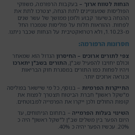
הנחות לטווח ארוך –
בעקבות הרפורמה, משווקי
הפוליסות שמעוניינים לתת הנחה, יצטרכו לתת את
ההנחה בשיעור קבוע ולזמן ממושך של עשר שנים
לפחות. ההוראות חלות על פוליסות שנמכרו החל
מ-1.10.23, ולא רטרואקטיבית על הנחות שכבר ניתנו.
חסרונות הרפורמה:
צפי לתורים ארוכים – החיסרון
הגדול הוא שמאחר
וכולם יחויבו להפעיל שב"ן,
התורים בשב"ן יתארכו
ויהיו לפחות כמו התורים במסגרת חוק הבריאות
וכנראה ארוכים יותר.
התייקרות הפרמיות
– בנוסף, כל מי שיישאר בפוליסה
מ"שקל ראשון" חברת הביטוח תצטרך לפצות את
קופות החולים ולכן ייקרו את הפרמייה למבוטחים.
השינוי בעלות הפרמייה
– בתחום הניתוחים, עד
היום הפער בין משלים שב"ן ל"שקל ראשון" היה כ
20%. עכשיו הפער יהיה כ 40%.