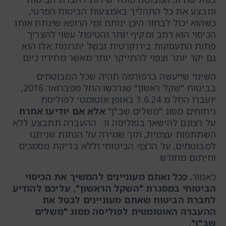
ומבצע את כל התהליך באמצעות הביטוח הפרטי,
כשהוא יכול לבחור היכן ינותח ומי הרופא שינתח אותו.
הכיסוי הוא רחב ומקיף יותר והטיפול עשוי להצריך
פחות התעסקות בירוקרטית ובשל יתרונות אלו הוא
גם יקר יותר וצפוי להתייקר יותר מאשר מחיריו כיום.
השינוי שייעשה ברפורמה תהיה שכל המבוטחים
בביטוח "שקל ראשון" שנרכשו החל מפברואר 2016,
יועברו החל מ 1.6.24 באופן אוטומטי לפוליסת
ניתוחים מסוג "משלים שב"ן"
אלא אם יודיעו אחרת
על רצונם להישאר בפוליסה זו. ההעברה תתבצע ללא
השתתפות עצמית, תוך שמירה על הנחות שניתנו
למבוטחים, על הרצף הביטוחי וללא בדיקת מסמכים
וחיתום מחודש.
כאמור,
ככל ואתם מעוניינים להמשיך את הכיסוי
הביטוחי במסגרת "השקל הראשון", עליכם להודיע
לחברת הביטוח שאתם מעוניינים לבטל את
ההעברה האוטומטית לפוליסה מסוג "משלים
שב"ן".