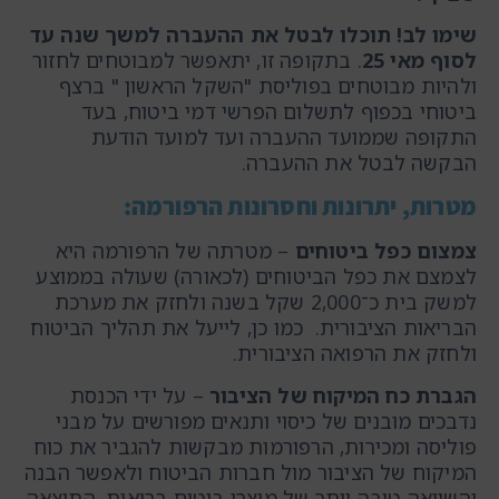
שימו לב! תוכלו לבטל את ההעברה למשך שנה עד
לסוף מאי 25
. בתקופה זו, יתאפשר למבוטחים לחזור
ולהיות מבוטחים בפוליסת "השקל הראשון " ברצף
ביטוחי בכפוף לתשלום הפרשי דמי ביטוח, בעד
התקופה שממועד ההעברה ועד למועד הודעת
הבקשה לבטל את ההעברה.
מטרות, יתרונות וחסרונות הרפורמה:
צמצום כפל ביטוחים
– מטרתה של הרפורמה היא
לצמצם את כפל הביטוחים (לכאורה) שעולה בממוצע
למשק בית כ־2,000 שקל בשנה ולחזק את מערכת
הבריאות הציבורית. כמו כן, לייעל את תהליך הביטוח
ולחזק את הרפואה הציבורית.
הגברת כח המיקוח של הציבור
– על ידי הכנסת
נדבכים מובנים של כיסוי ותנאים מפורשים על מבני
פוליסה ומכירות, הרפורמות מבקשות להגביר את כוח
המיקוח של הציבור מול חברות הביטוח ולאפשר הבנה
והשוואה טובה יותר של מוצרי ביטוח בריאות. התוצאה