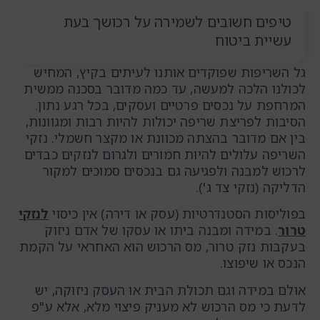
טיפים חשובים לשמירה על רכושך בעת
עשיית ביטוח
גל השריפות שפוקדים אותנו לעיתים בקיץ, המחיש
לכולנו הלכה למעשה, עד כמה מדובר בסכנה ממשית
המרחפת על נכסים פרטיים ועסקים, בכל רגע נתון.
הסיבות לפריצת שריפה יכולות להיות רבות ומגוונות,
בין אם מדובר בהצתה מכוונת או מקצר חשמלי. נזקי
השריפה עלולים להיות חמורים ולגרום לנזקים כבדים
לרכוש למבנה ולפגיעה גם בנכסים סמוכים למקור
הדליקה (נזקי צד ג').
בפוליסות הסטנדרטיות (עסק או דירה) אין כיסוי
לנזקי
טרור
. במידה ומבנה ביתו או עסקו של אדם ניזוק
בעקבות נזק טרור, מס הרכוש הוא האחראי על הקמת
הנכס או שיפוצו.
אולם במידה וגם תכולת הבית או העסק ניזוקה, יש
לדעת כי מס הרכוש לא מעניק פיצוי מלא, אלא ע"פ