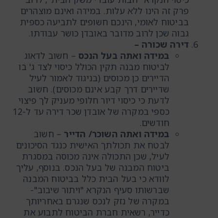
פרק זה הינו ללא עלות. במידה ואינם מוצהרים
בביטוח לאומי, הינכם חשופים לתביעה כספית
גבוה שכן לרוב מדובר באובדן כושר עבודתו.
דירה שכורה
–
במידה ואתה בעל הנכס
– חשוב לדאוג
לביטוח מבנה תקין הכולל כיסוי לצד ג' בו
הדיירים כן מכוסים (בניגוד לאמור לעיל
שדיירים דרך קבע אינם מכוסים). חשוב
לדעת כי כיסוי דיור חלופי מעניק לך פיצוי
כספי במקרה של אובדן שכר דירה עד ל-12
חודשים.
במידה ואתה השוכר/ הדייר
– חשוב
לבטח את תכולתך האישית כנגד הסיכונים
לעיל, שכן התכולה אינה מכוסה במסגרת
ביטוח המבנה של בעל הנכס. בנוסף, עליך
לוודא כי בעל הבית כלל בביטוח המבנה
שברשותו סעיף הנקרא "ויתור שיבוב"-
במקרה של נזק לנכס שנגרם באחריותך
כדייר, רשאית חברת הביטוח לתבוע את