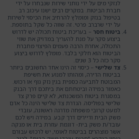
לנזקי מים על ידי נותני שירות שנבחרו על ידי
חברת הביטוח. במקרים רבים ישנו עיכוב רב
בטיפול בנזק ומומלץ להרחיב את הכיסוי לשירות
על ידי שרברב פרטי. זה שווה כל שקל בתוספת.
ביטוח חסר
– בעריכת ביטוח תכולה יש לדרוש
ביצוע סקר על מנת להעריך במדויק את שווי
התכולה, אחרת הרבה פעמים הפיצוי מחברת
הביטוח הוא חלקי בלבד. מומלץ לדרוש ביצוע
סקר כזה כל 3 שנים.
צד שלישי
– כיסוי זה הינו אחד החשובים ביותר
בביטוח הדירה, ומהותו למנוע את חשיפת
המבוטח לתביעה כספית בגין נזק גוף או רכוש.
כאמור במידה וביטחתם את ביתכם דרך הבנק
במסגרת ביטוח המשכנתא, לא קיים פרק צד
שלישי בפוליסה. הגדרת צד שלישי הינה כל אדם
למעט קרובי משפחה מדרגה ראשונה, עובדי
משק הבית ודיירים דרך קבע. במידה ויש לכם
עובד/ת משק בית- דוגמת עוזרת בית או מנקה
אשר מוצהרים בביטוח לאומי, יש לרכוש עבורם
כיסוי הנקרא "חבות עובדי משק הבית", לרוב