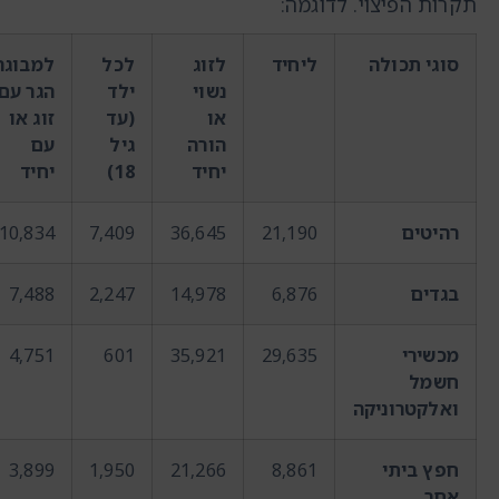
תקרות הפיצוי. לדוגמה:
סוגי תכולה
ליחיד
לזוג
לכל
למבוגר
נשוי
ילד
הגר עם
או
(עד
זוג או
הורה
גיל
עם
יחיד
18)
יחיד
רהיטים
21,190
36,645
7,409
10,834
בגדים
6,876
14,978
2,247
7,488
מכשירי
29,635
35,921
601
4,751
חשמל
ואלקטרוניקה
חפץ ביתי
8,861
21,266
1,950
3,899
אחר