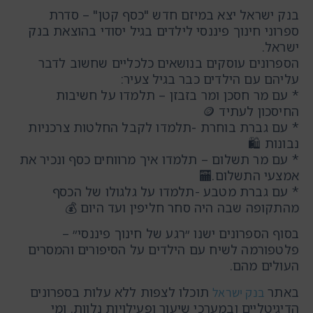
בנק ישראל יצא במיזם חדש "כסף קטן" – סדרת
ספרוני חינוך פיננסי לילדים בגיל יסודי בהוצאת בנק
ישראל.
הספרונים עוסקים בנושאים כלכליים שחשוב לדבר
עליהם עם הילדים כבר בגיל צעיר:
* עם מר חסכן ומר בזבזן – תלמדו על חשיבות
החיסכון לעתיד 🪙
* ⁠עם גברת בוחרת -תלמדו לקבל החלטות צרכניות
נבונות 🛍️
* ⁠עם מר תשלום – תלמדו איך מרווחים כסף ונכיר את
אמצעי התשלום.🏧
* ⁠עם גברת מטבע -תלמדו על גלגולו של הכסף
מהתקופה שבה היה סחר חליפין ועד היום 💰
בסוף הספרונים ישנו ״רגע של חינוך פיננסי״ –
פלטפורמה לשיח עם הילדים על הסיפורים והמסרים
העולים מהם.
באתר
תוכלו לצפות ללא עלות בספרונים
בנק ישראל
הדיגיטליים ובמערכי שיעור ופעילויות נלוות. ומי