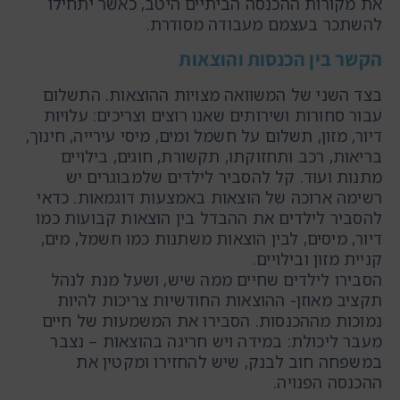
את מקורות ההכנסה הביתיים היטב, כאשר יתחילו
להשתכר בעצמם מעבודה מסודרת.
הקשר בין הכנסות והוצאות
בצד השני של המשוואה מצויות ההוצאות. התשלום
עבור סחורות ושירותים שאנו רוצים וצריכים: עלויות
דיור, מזון, תשלום על חשמל ומים, מיסי עירייה, חינוך,
בריאות, רכב ותחזוקתו, תקשורת, חוגים, בילויים
מתנות ועוד. קל להסביר לילדים שלמבוגרים יש
רשימה ארוכה של הוצאות באמצעות דוגמאות. כדאי
להסביר לילדים את ההבדל בין הוצאות קבועות כמו
דיור, מיסים, לבין הוצאות משתנות כמו חשמל, מים,
קניית מזון ובילויים.
הסבירו לילדים שחיים ממה שיש, ושעל מנת לנהל
תקציב מאוזן- ההוצאות החודשיות צריכות להיות
נמוכות מההכנסות. הסבירו את המשמעות של חיים
מעבר ליכולת: במידה ויש חריגה בהוצאות – נצבר
במשפחה חוב לבנק, שיש להחזירו ומקטין את
ההכנסה הפנויה.