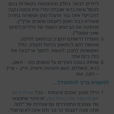
לילדים לבחור בחלק מההוצאות הקשורות בהם.
למשל איפה כדאי שנבלה יחד? איזו מתנה נקנה
לחברים? איזה בגד תרצה? מתן אפשרות בחירה
משדרת כבוד ואמון ("אנחנו סומכים עליך"),
ומחזקת את הביטחון העצמי של הילדים ("סימן
שאני מסוגל").
העמידו לרשותם תקציב (בהתאם לגילם),
ואפשרו להם להתאמן בניהול תקציב, כולל
האפשרות לתכנן, לטעות, לחסוך או לבזבז את
כולו ביום אחד.
שוחחו בגובה העיניים על מושגים כמו – חשוב,
כדאי, משתלם, טעם והעדפה אישית, חייב – צריך
– רוצה, ועוד.
לפעמים צריך להתמודד…
הילד מחנך אתכם פיננסית – ככל
שהילד ירכוש
, יש סיכוי שתמצאו
השכלה טובה יותר בניהול כסף
את עצמכם מתמודדים עם אמירות של "למה
אתה קונה לעצמך כך וכך ולנו אתה לא מרשה",