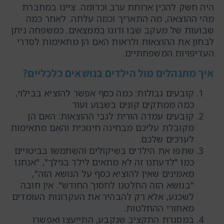
היה חשק להכין ארוחת ערב וכדומה. ציינו במחברת
מהי ההוצאה, מה התאריך וכמה עלתה. לאחר כמה
שבועות של מעקב שבו ודונו בממצאים. כמשפחה ניתן
לבחון את ההוצאות ולראות האם הן מתאימות לסדרי
העדיפויות המשפחתיים.
איך מתנהלים מול הילדים בנושאים כלכליים?
קובעים גבולות: כמה כסף אפשר להוציא בבילוי,
כמה ממתקים קונים בשבוע ועוד
קובעים עמדה הורית לגבי ההוצאות: האם הן
מקובלת עליכם מבחינה חינוכית והאם מתאימות
לערכים שלכם.
שתפו את הילדים בשיקולים והשתמשו בביטויים
כמו "לדעתנו זה לא מתאים לילד בגילך", "אנחנו
מאמינים שאין להוציא כסף על הנושא הזה",
"בנושא הזה החלטנו לחסוך החודש". אין חובה
לשכנע, אלא רק להבהיר את העקרונות העומדים
מאחורי ההחלטות.
במסגרת התקציב שנקבע, התייעצו ואפשרו