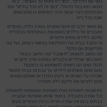
כסף עם הילדים", "כסף לא צומח על העצים", "בעל
המאה הוא בעל הדעה", "כסף זה לא הכל בחיים" ועוד,
המדגימים כיצד הכסף ודרכי השימוש בו מתבטאים
שונה בכל בית.
גם כאשר הדברים אינם נאמרים בצורה גלויה, המסרים
מועברים אל הילדים באמצעות ההתנהלות הכלכלית
שלכם. הילדים צופים ולומדים:
מי מקבל בבית את ההחלטות בנושאי כספים, ועל מה
מתייעצים עם כולם?
מה נחשב להוצאה "חשובה" ומה נחשב בזבוז?
האם כסף שהילדים מקבלים במתנה שייך להם או
לכם? האם הם רשאים להשתמש בו כרצונם?
האם אתם משלמים לילדים על עבודות בבית (למשל
שמירה על האחים או ניקיון החדר) או שאתם מצפים
מהם לתרום את חלקם ללא תמורה?
התשובות לשאלות כאלו משתנות ממשפחה למשפחה
וכל עמדה מקובלת, בתנאי שהיא מנומקת ועקבית.
בבתים בהם אין עמדה הורית ברורה וההורים נוטים
לחיות את הרגע ופשוט "לזרום," גם הכסף "זורם"