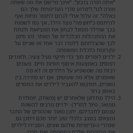
"אתה הורה בזבזן", "אינך מיישם את מה שאתה
מורה לנו" ו"מדוע סדרי העדיפויות שלך הם
כאלה". זה עלול אולי לגרום לחוסר נוחות ואף
להיתפס כ"חוצפה" מצד הילד, אך נסו לשמוח
בכך שהילד מסוגל לבחון את המציאות ולנתח
את ההתנהלות הכלכלית של האחר. זהו סימן
לכך שהצלחתם ללמדו דבר אחד או שניים על
עקרונות כלכלת המשפחה.
ילדים לומדים תוך כדי חיקוי מגיל צעיר, ולומדים
דפוסים באמצעות איסוף חוויות חיים. פעמים
רבות מה שמשפיע על הילדים זה לא מה
שאומרים אלא מה שעושים. אם יש סתירה בין
השניים, תתקשו להעביר לילדים את המסרים
באופן ברור.
הילד מתלונן שלאחרים יש (משחק, יומולדת
מפואר, טיול לחו"ל)- ילדים מרבים להשוות
עצמם לחבריהם, יתכן מאוד שההורים של החבר
נמצאים במצב כלכלי טוב יותר מכם ויתכן גם
שסדרי העדיפויות שלהם שונים, הסבירו לילדים
את הבחירות שלכם כמשפחה ואת סדרי