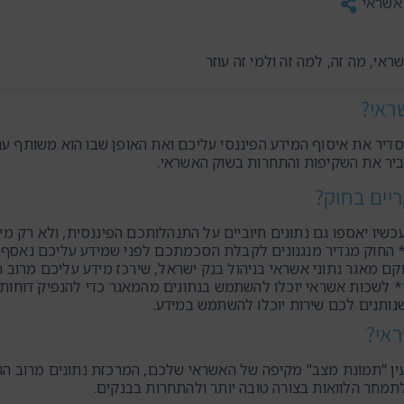
 אשראי
ראי, מה זה, למה זה ולמי זה עוזר
ראי?
דיר את איסוף המידע הפיננסי עליכם ואת האופן שבו הוא משותף עם ג
ביר את השקיפות והתחרות בשוק האשראי.
יים בחוק?
כשיו יאספו גם נתונים חיוביים על התנהלותכם הפיננסית, ולא רק מיד
חוק מגדיר מנגנונים לקבלת הסכמתכם לפני שמידע עליכם נאסף ו
קם מאגר נתוני אשראי בניהול בנק ישראל, שירכז מידע עליכם מרוב הג
* לשכות אשראי יוכלו להשתמש בנתונים מהמאגר כדי להנפיק דוח
נותנים לכם שירות יוכלו להשתמש במידע.
ראי?
ין "תמונת מצב" מקיפה של האשראי שלכם, המרכזת נתונים מרוב הגו
תמחר הלוואות בצורה טובה יותר ולהתחרות בבנקים.