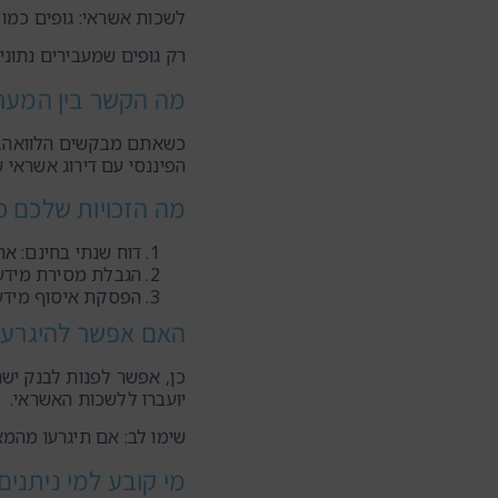
לשכות אשראי: גופים כמו דן אנד ברדסטריט ו-BDI קיבלו מבנק ישראל
רק גופים שמעבירים נתוני
מה הקשר בין המער
כשאתם מבקשים הלוואה, ה
הפיננסי עם דירוג אשראי 
מה הזכויות שלכם כ
דוח שנתי בחינם: את
הגבלת מסירת מידע: 
הפסקת איסוף מידע:
האם אפשר להיגרע
כן, אפשר לפנות לבנק יש
יועברו ללשכות האשראי.
שימו לב: אם תיגרעו מהמא
מי קובע למי ניתנים