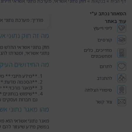
»
»
חוק נתוני אשראי, מערכת נתוני אשראי ודירוג
דף הבית
בנקאות
המאמר נכתב ע"י
מדריך: מערכת נתוני אש
עוד באתר
ליווי וייעוץ
מה זה חוק נתוני אש
קורסים
חוק נתוני אשראי החדש מס
מדריכים, כלים
נתוני אשראי, ומטרתו להג
ומחשבונים
מה החידושים העיקר
לתרום
**מידע חיובי:** מע
להתנדב
**הסכמה מדעת:** ה
**מאגר מרכזי:** יו
סיפורי הצלחה
**שימוש בנתונים:*
גם חברות ועסקים ש
צור קשר
מהו מאגר נתוני אש
מאגר נתוני אשראי הוא מע
במשק מידע שיעזור להם ל