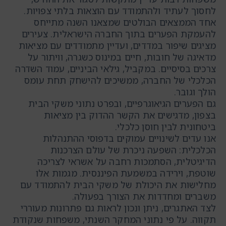
לחסוך לעתיד ולהתמודד עם הוצאות בלתי צפויות.
אחד הממצאים הבולטים שמצאנו השנה מתייחס
להעמקת הפערים בתוך החברה הישראלית. צעירים
מציגים שיפור במדדים, ועדיין מתמודדים עם מציאות
מדאיגה של חובות, חיים במינוס כשגרה, וויתור על
צרכים בסיסיים. במקביל, גילאי הביניים, עמוד השדרה
הכלכלי של החברה, ממשיכים להישחק תחת עומס
הולך וגובר.
גם הפערים הגיאוגרפיים, ובפרט נתוני משקי הבית
בצפון, מדגישים את הקשר ההדוק בין מציאות
ביטחונית לבין חוסן כלכלי.
אנו עדים לשינויים עמוקים בדפוסי ההתנהלות
הכלכלית: השפעה ניכרת של עולם הצרכנות
הדיגיטלית, הסתמכות רחבה על אשראי לצריכה
שוטפת, וירידה במשמעת הפיננסית. מגמות אלו
מחלישות את היכולת של משקי הבית להתמודד עם
משברים ומחדדות את הצורך בפעולה.
לצד האתגרים, ניתן ונכון לראות גם פתרונות מעוררי
תקווה. על פי נתוני המחקר השנתי, משפחות שנקודת