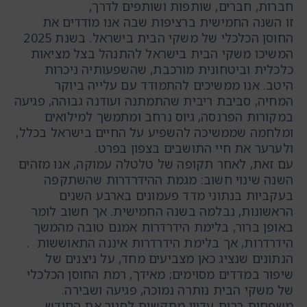
חברות, חברים, שותפות ושותפים לדרך,
זו השנה החמישית ברציפות שבה אנו מודדים את
החוסן הכלכלי של משקי הבית בישראל. בשנת 2025
המשיכו משקי הבית בישראל להתנהל בצל מציאות
כלכלית וביטחונית מורכבת, שהשפעותיה ניכרות
היטב. אנו ממשיכים להתמודד עם עלייה ביוקר
המחיה, סביבת ריבית שהתמתנה ועודנה גבוהה, פגיעה
במקורות הפרנסה, גיוס נרחב ומתמשך למילואים
ומלחמה שממשיכה להשפיע על החיים בישראל בכלל,
ולערער את חיי התושבים בצפון בפרט.
עם זאת, לאחר תקופה של טלטלה עמוקה, אנו מזהים
השנה שינוי חשוב: מגמת ההידרדרות שהשתקפה
בעקביות בנתוני מדד פעמונים בארבע השנים
הראשונות, נבלמה בשנה החמישית. אך חשוב לומר
באופן ברור, בלימת הידרדרות אמנם טובה מהמשך
הידרדרות, אך בלימת הידרדרות איננה התאוששות .
הנתונים שנציג כאן מצביעים מחד, על ניצנים של
שיפור במדדים מסוימים; מאידך, רמת החוסן הכלכלי
של משקי הבית נותרה נמוכה, פגיעה ושבירה.
משפחות רבות עדיין מתקשות לסגור את החודש,