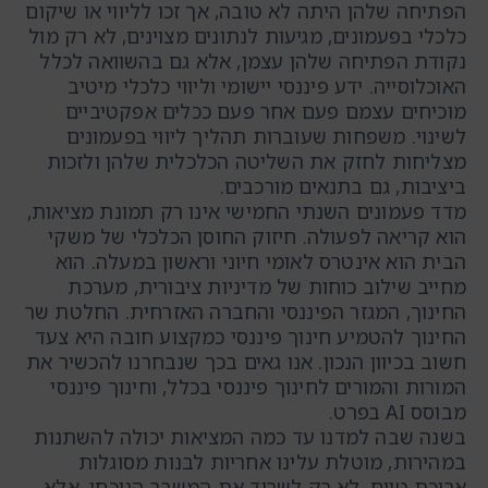
הפתיחה שלהן היתה לא טובה, אך זכו לליווי או שיקום
כלכלי בפעמונים, מגיעות לנתונים מצוינים, לא רק מול
נקודת הפתיחה שלהן עצמן, אלא גם בהשוואה לכלל
האוכלוסייה. ידע פיננסי יישומי וליווי כלכלי מיטיב
מוכיחים עצמם פעם אחר פעם ככלים אפקטיביים
לשינוי. משפחות שעוברות תהליך ליווי בפעמונים
מצליחות לחזק את השליטה הכלכלית שלהן ולזכות
ביציבות, גם בתנאים מורכבים.
מדד פעמונים השנתי החמישי אינו רק תמונת מציאות,
הוא קריאה לפעולה. חיזוק החוסן הכלכלי של משקי
הבית הוא אינטרס לאומי חיוני וראשון במעלה. הוא
מחייב שילוב כוחות של מדיניות ציבורית, מערכת
החינוך, המגזר הפיננסי והחברה האזרחית. החלטת שר
החינוך להטמיע חינוך פיננסי כמקצוע חובה היא צעד
חשוב בכיוון הנכון. אנו גאים בכך שנבחרנו להכשיר את
המורות והמורים לחינוך פיננסי בכלל, וחינוך פיננסי
מבוסס AI בפרט.
בשנה שבה למדנו עד כמה המציאות יכולה להשתנות
במהירות, מוטלת עלינו אחריות לבנות מסוגלות
ארוכת טווח. לא רק לשרוד את המשבר הנוכחי, אלא