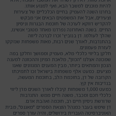
להיות מוכנים למשבר הבא, ואף למנוע אותו.
בחרנו השנה להעמיק בחיים הכלכליים של צעירות
וצעירים, אבל את המשפטים הבאים אני מבקש
להקדיש דווקא לערכה של חוכמת הבגרות וניסיון
החיים. בשנה האחרונה נפרדנו מאחד מטובי אנשינו,
שהלך לעולמו. דן בנוביץ' זכרו לברכה ליווה
בהתנדבות, לאורך שנים רבות, מאות משפחות שנזקקו
לעזרת פעמונים.
חלקן בליווי כלכלי מלא, מעמיק וממושך וחלקן במה
שמכונה אצלנו "הכוון", מלאכת המיון וההכוונה למענה
הנכון והמתאים ביותר, מבין המענים המגוונים שאנו
מציעים. כמעט אלף משפחות בישראל זכו לתמיכתו
הקרובה של דן, בחוכמת הלב, בחוכמת המעשה,
בנדיבות אין קץ.
כמעט 1,000 משפחות קיבלו לאורך השנים מדן ליווי
כלכלי חכם ומכבד, משנה חיים ממש. התנדבות
שדורשת ניסיון חיים רב, חוכמה ואהבת אדם.
דן שימש בעבר כמנהל הוצאת הספרים "מאגנס", מבית
האוניברסיטה העברית בירושלים, והיה עורך ספרים