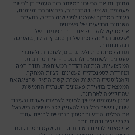
מחונן. גם את הכשרון המיוחד הזה העמיד דן לרשות
פעמונים, ושימש בהתנדבות, ביד אוהבת ומיומנת,
כעורך המחקר שהצגנו לפני שנה בדיוק, בוועידה
השנתית הרביעית של פעמונים.
אני מבקש להקדיש את דברי הפתיחה של
"פעמוניתון" זה לזכרו של דן בנוביץ' היקר, בהערכה
רבה ובתודה.
תודה למתנדבות ולמתנדבים, לעובדות ולעובדי
פעמונים, לשותפים ולתומכים – על המחויבות,
המקצועיות, הנתינה והדרך המשותפת. תודה חמה
ומיוחדת לסמנכ"לית פעמונים, לצוות המחקר,
ולאנליסטית הראשית אפרת קשת הראל, שהציגה את
הממצאים בוועידת פעמונים השנתית החמישית
שהתקיימה לאחרונה.
ארגון פעמונים ימשיך לפעול לצמצום פערים ולעידוד
שוויון, ויעשה הכל כדי להעניק לכל משפחה בישראל
את הכלים, הידע והבטחון הדרושים לבניית עתיד
כלכלי יציב ובטוח יותר.
אני מאחל לכולנו בשורות טובות, שקט ובטחון, וגם