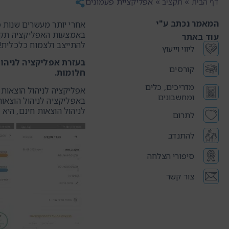
»
»
אפליקציית פעמונים
דף הבית
תקציב
המאמר נכתב ע"י
אחרי יותר מעשרים שנות פעילות וסיוע למעל 80,000 משקי בית, אנו שמחים לאפשר ג
באמצעות האפליקציה תקבל
עוד באתר
להתייצב ולצמוח כלכלית!
ליווי וייעוץ
בעזרת אפליקציה לניהול
קורסים
חלומות.
מדריכים, כלים
אפליקציה לניהול הוצאות 
ומחשבונים
באפליקציה לניהול הוצאו
לניהול הוצאות חינם, היא
לתרום
להתנדב
סיפורי הצלחה
צור קשר