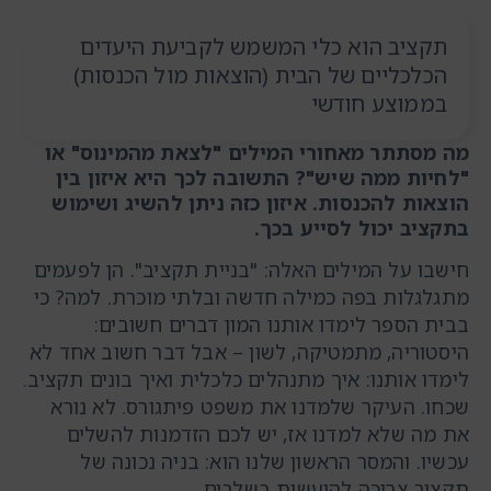
תקציב הוא כלי המשמש לקביעת היעדים
הכלכליים של הבית (הוצאות מול הכנסות)
בממוצע חודשי
מה מסתתר מאחורי המילים "לצאת מהמינוס" או
"לחיות ממה שיש"? התשובה לכך היא
איזון בין
הוצאות להכנסות. איזון כזה ניתן להשיג ושימוש
בתקציב יכול לסייע בכך.
חישבו על המילים האלה: "בניית תקציב". הן לפעמים
מתגלגלות בפה כמילה חדשה ובלתי מוכרת. למה? כי
בבית הספר לימדו אותנו המון דברים חשובים:
היסטוריה, מתמטיקה, לשון – אבל דבר חשוב אחד לא
לימדו אותנו: איך מתנהלים כלכלית ואיך בונים תקציב.
שכחו. העיקר שלמדנו את משפט פיתגורס. לא נורא
את מה שלא למדנו אז, יש לכם הזדמנות להשלים
עכשיו. והמסר הראשון שלנו הוא: בניה נכונה של
תקציב צריכה להיעשות בשלבים.